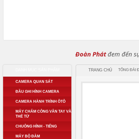
Đoàn Phát
đem đến sự 
DANH MỤC SẢN PHẨM
TRANG CHỦ
TỔNG ĐÀI 
CAMERA QUAN SÁT
ĐẦU GHI HÌNH CAMERA
CAMERA HÀNH TRÌNH ÔTÔ
MÁY CHẤM CÔNG VÂN TAY VÀ
THẺ TỪ
CHUÔNG HÌNH - TIẾNG
MÁY BỘ ĐÀM