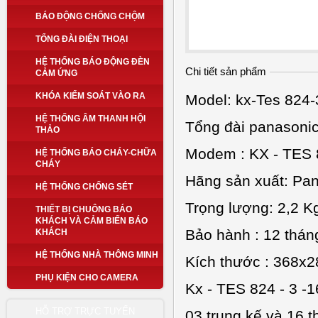
BÁO ĐỘNG CHỐNG CHỘM
TỔNG ĐÀI ĐIỆN THOẠI
HỆ THỐNG BÁO ĐỘNG ĐÈN
Chi tiết sản phẩm
CẢM ỨNG
KHÓA KIỂM SOÁT VÀO RA
Model:
kx-Tes 824-
HỆ THỐNG ÂM THANH HỘI
Tổng đài panasonics
THẢO
Modem : KX - TES 8
HỆ THỐNG BÁO CHÁY-CHỮA
CHÁY
Hãng sản xuất: Pa
HỆ THỐNG CHỐNG SÉT
Trọng lượng: 2,2 K
THIẾT BỊ CHUÔNG BÁO
KHÁCH VÀ CẢM BIẾN BÁO
Bảo hành : 12 thán
KHÁCH
HỆ THỐNG NHÀ THÔNG MINH
Kích thước : 368x
PHỤ KIỆN CHO CAMERA
Kx - TES 824 - 3 -1
HỖ TRỢ TRỰC TUYẾN
03 trung kế và 16 t