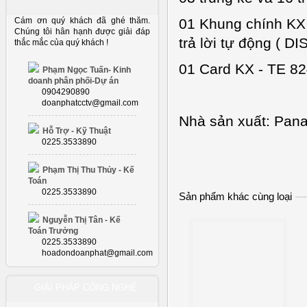
Cám ơn quý khách đã ghé thăm.
01 Khung chính KX 
Chúng tôi hân hạnh được giải đáp
trả lời tự động ( D
thắc mắc của quý khách !
01 Card KX - TE 8
Phạm Ngọc Tuấn- Kinh
doanh phân phối-Dự án
0904290890
doanphatcctv@gmail.com
Nhà sản xuất: Pan
Hỗ Trợ - Kỹ Thuật
0225.3533890
Phạm Thị Thu Thủy - Kế
Toán
0225.3533890
Sản phẩm khác cùng loại
Nguyễn Thị Tân - Kế
Toán Trưởng
0225.3533890
hoadondoanphat@gmail.com
GIẢI PHÁP CÔNG NGHỆ