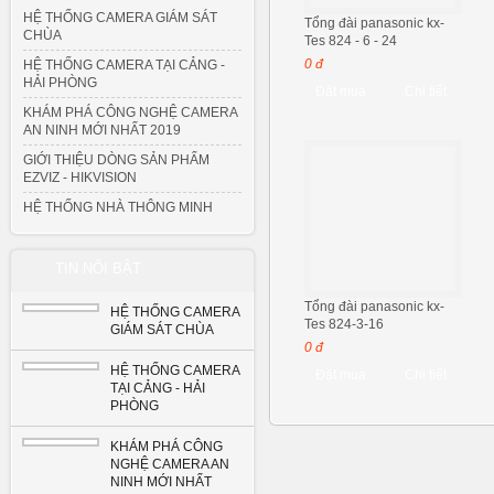
HỆ THỐNG CAMERA GIÁM SÁT
Tổng đài panasonic kx-
CHÙA
Tes 824 - 6 - 24
0 đ
HỆ THỐNG CAMERA TẠI CẢNG -
HẢI PHÒNG
Đặt mua
Chi tiết
KHÁM PHÁ CÔNG NGHỆ CAMERA
AN NINH MỚI NHẤT 2019
GIỚI THIỆU DÒNG SẢN PHẨM
EZVIZ - HIKVISION
HỆ THỐNG NHÀ THÔNG MINH
TIN NỔI BẬT
Tổng đài panasonic kx-
HỆ THỐNG CAMERA
Tes 824-3-16
GIÁM SÁT CHÙA
0 đ
HỆ THỐNG CAMERA
Đặt mua
Chi tiết
TẠI CẢNG - HẢI
PHÒNG
KHÁM PHÁ CÔNG
NGHỆ CAMERA AN
NINH MỚI NHẤT