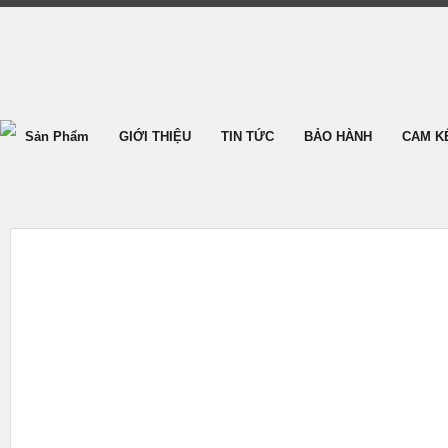
Sản Phẩm
GIỚI THIỆU
TIN TỨC
BẢO HÀNH
CAM K