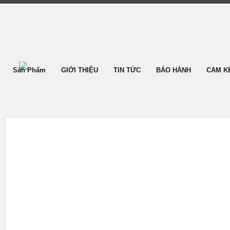
Sản Phẩm
GIỚI THIỆU
TIN TỨC
BẢO HÀNH
CAM K