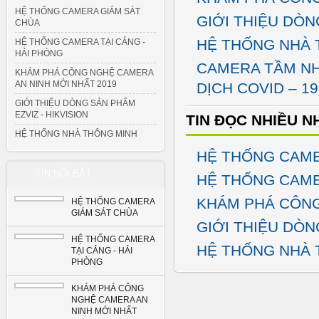
HỆ THỐNG CAMERA GIÁM SÁT
GIỚI THIỆU DÒN
CHÙA
HỆ THỐNG NHÀ 
HỆ THỐNG CAMERA TẠI CẢNG -
HẢI PHÒNG
CAMERA TẦM NH
KHÁM PHÁ CÔNG NGHỆ CAMERA
AN NINH MỚI NHẤT 2019
DỊCH COVID – 19
GIỚI THIỆU DÒNG SẢN PHẨM
EZVIZ - HIKVISION
TIN ĐỌC NHIỀU N
HỆ THỐNG NHÀ THÔNG MINH
HỆ THỐNG CAME
TIN NỔI BẬT
HỆ THỐNG CAME
KHÁM PHÁ CÔNG
HỆ THỐNG CAMERA
GIÁM SÁT CHÙA
GIỚI THIỆU DÒN
HỆ THỐNG CAMERA
HỆ THỐNG NHÀ 
TẠI CẢNG - HẢI
PHÒNG
KHÁM PHÁ CÔNG
NGHỆ CAMERA AN
NINH MỚI NHẤT