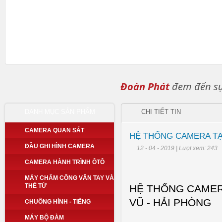
Đoàn Phát
đem đến sự 
DANH MỤC SẢN PHẨM
CHI TIẾT TIN
CAMERA QUAN SÁT
HỆ THỐNG CAMERA TẠ
ĐẦU GHI HÌNH CAMERA
12 - 04 - 2019 | Lượt xem: 243
CAMERA HÀNH TRÌNH ÔTÔ
MÁY CHẤM CÔNG VÂN TAY VÀ
THẺ TỪ
HỆ THỐNG CAMERA
VŨ - HẢI PHÒNG
CHUÔNG HÌNH - TIẾNG
MÁY BỘ ĐÀM