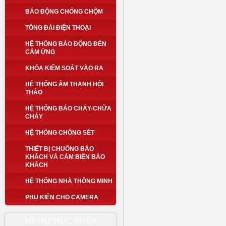
BÁO ĐỘNG CHỐNG CHỘM
TỔNG ĐÀI ĐIỆN THOẠI
HỆ THỐNG BÁO ĐỘNG ĐÈN
CẢM ỨNG
KHÓA KIỂM SOÁT VÀO RA
HỆ THỐNG ÂM THANH HỘI
THẢO
HỆ THỐNG BÁO CHÁY-CHỮA
CHÁY
HỆ THỐNG CHỐNG SÉT
THIẾT BỊ CHUÔNG BÁO
KHÁCH VÀ CẢM BIẾN BÁO
KHÁCH
HỆ THỐNG NHÀ THÔNG MINH
PHỤ KIỆN CHO CAMERA
HỖ TRỢ TRỰC TUYẾN