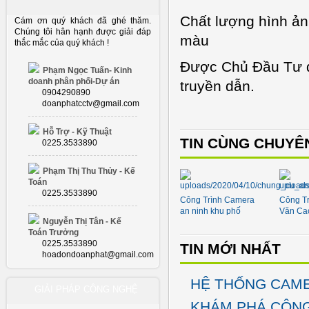
Chất lượng hình ản
Cám ơn quý khách đã ghé thăm.
Chúng tôi hân hạnh được giải đáp
màu
thắc mắc của quý khách !
Được Chủ Đầu Tư đá
Phạm Ngọc Tuấn- Kinh
doanh phân phối-Dự án
truyền dẫn.
0904290890
doanphatcctv@gmail.com
Hỗ Trợ - Kỹ Thuật
TIN CÙNG CHUYÊ
0225.3533890
Phạm Thị Thu Thủy - Kế
Toán
0225.3533890
Công Trình Camera
Công Tr
an ninh khu phố
Văn Ca
Nguyễn Thị Tân - Kế
Toán Trưởng
0225.3533890
TIN MỚI NHẤT
hoadondoanphat@gmail.com
HỆ THỐNG CAME
GIẢI PHÁP CÔNG NGHỆ
KHÁM PHÁ CÔNG