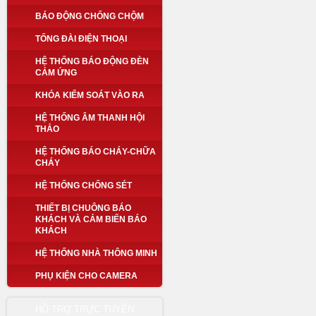
BÁO ĐỘNG CHỐNG CHỘM
TỔNG ĐÀI ĐIỆN THOẠI
HỆ THỐNG BÁO ĐỘNG ĐÈN
CẢM ỨNG
KHÓA KIỂM SOÁT VÀO RA
HỆ THỐNG ÂM THANH HỘI
THẢO
HỆ THỐNG BÁO CHÁY-CHỮA
CHÁY
HỆ THỐNG CHỐNG SÉT
THIẾT BỊ CHUÔNG BÁO
KHÁCH VÀ CẢM BIẾN BÁO
KHÁCH
HỆ THỐNG NHÀ THÔNG MINH
PHỤ KIỆN CHO CAMERA
HỖ TRỢ TRỰC TUYẾN