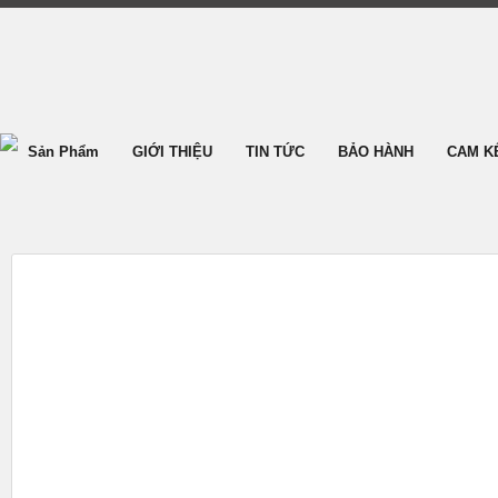
Sản Phẩm
GIỚI THIỆU
TIN TỨC
BẢO HÀNH
CAM K