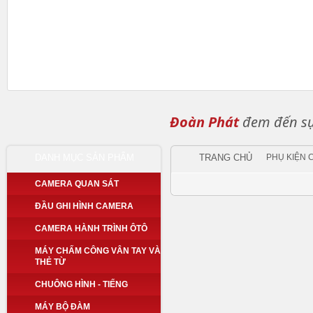
Đoàn Phát
đem đến sự 
DANH MỤC SẢN PHẨM
TRANG CHỦ
PHỤ KIỆN
CAMERA QUAN SÁT
ĐẦU GHI HÌNH CAMERA
CAMERA HÀNH TRÌNH ÔTÔ
MÁY CHẤM CÔNG VÂN TAY VÀ
THẺ TỪ
CHUÔNG HÌNH - TIẾNG
MÁY BỘ ĐÀM