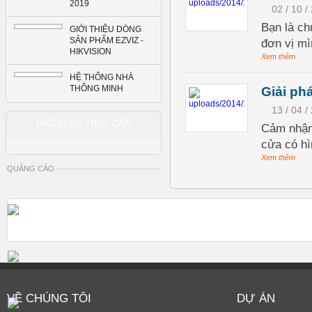
2019
02 / 10 /
Bạn là ch
GIỚI THIỆU DÒNG
SẢN PHẨM EZVIZ -
đơn vị mì
HIKVISION
Xem thêm
HỆ THỐNG NHÀ
THÔNG MINH
Giải ph
13 / 04 /
THỐNG KÊ TRUY CẬP
Cảm nhận 
cửa có hì
Xem thêm
QUẢNG CÁO
VỀ CHÚNG TÔI
DỰ ÁN