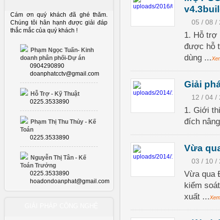
v4.3bu
Cám ơn quý khách đã ghé thăm.
05 / 08 /
Chúng tôi hân hạnh được giải đáp
thắc mắc của quý khách !
1. Hỗ trợ
được hỗ tr
Phạm Ngọc Tuấn- Kinh
dùng ...
doanh phân phối-Dự án
Xe
0904290890
doanphatcctv@gmail.com
Giải ph
Hỗ Trợ - Kỹ Thuật
12 / 04 /
0225.3533890
1. Giới t
đích nâng
Phạm Thị Thu Thủy - Kế
Toán
0225.3533890
Vừa qua
Nguyễn Thị Tân - Kế
03 / 10 /
Toán Trưởng
Vừa qua Đ
0225.3533890
hoadondoanphat@gmail.com
kiểm soát
xuất ...
Xem
GIẢI PHÁP CÔNG NGHỆ