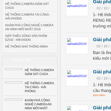
Giải ph
HỆ THỐNG CAMERA GIÁM SÁT
CHÙA
02 / 10 /
1- Hệ th
HỆ THỐNG CAMERA TẠI CẢNG -
HẢI PHÒNG
RENG REN
KHÁM PHÁ CÔNG NGHỆ CAMERA
trường mì
AN NINH MỚI NHẤT 2019
GIỚI THIỆU DÒNG SẢN PHẨM
Giải ph
EZVIZ - HIKVISION
02 / 10 /
HỆ THỐNG NHÀ THÔNG MINH
Bạn là ôn
kiểu mới 
TIN NỔI BẬT
HỆ THỐNG CAMERA
Giải ph
GIÁM SÁT CHÙA
02 / 10 /
HỆ THỐNG CAMERA
1- Hệ thố
TẠI CẢNG - HẢI
cầu thang
PHÒNG
Xem thêm
KHÁM PHÁ CÔNG
NGHỆ CAMERA AN
Giải ph
NINH MỚI NHẤT