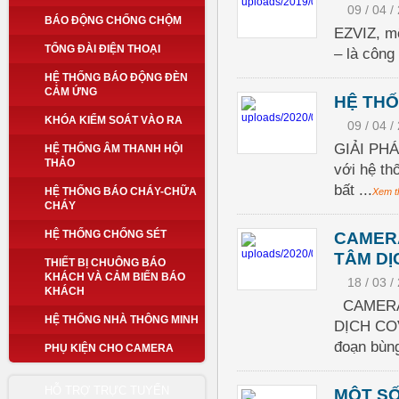
09 / 04 /
BÁO ĐỘNG CHỐNG CHỘM
EZVIZ, mộ
TỔNG ĐÀI ĐIỆN THOẠI
– là công
HỆ THỐNG BÁO ĐỘNG ĐÈN
CẢM ỨNG
HỆ THỐ
KHÓA KIỂM SOÁT VÀO RA
09 / 04 /
GIẢI PHÁ
HỆ THỐNG ÂM THANH HỘI
THẢO
với hệ th
bất ...
HỆ THỐNG BÁO CHÁY-CHỮA
Xem 
CHÁY
HỆ THỐNG CHỐNG SÉT
CAMERA
TÂM DỊ
THIẾT BỊ CHUÔNG BÁO
KHÁCH VÀ CẢM BIẾN BÁO
18 / 03 /
KHÁCH
CAMERA 
HỆ THỐNG NHÀ THÔNG MINH
DỊCH COVI
đoạn bùng
PHỤ KIỆN CHO CAMERA
HỖ TRỢ TRỰC TUYẾN
MỘT SỐ