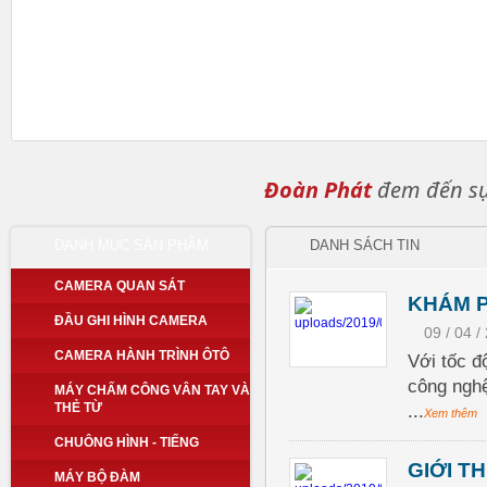
Đoàn Phát
đem đến sự 
DANH MỤC SẢN PHẨM
DANH SÁCH TIN
CAMERA QUAN SÁT
KHÁM P
ĐẦU GHI HÌNH CAMERA
09 / 04 /
CAMERA HÀNH TRÌNH ÔTÔ
Với tốc đ
công nghệ
MÁY CHẤM CÔNG VÂN TAY VÀ
THẺ TỪ
...
Xem thêm
CHUÔNG HÌNH - TIẾNG
GIỚI T
MÁY BỘ ĐÀM