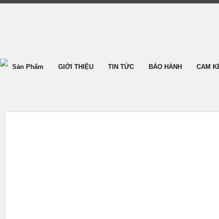
Sản Phẩm
GIỚI THIỆU
TIN TỨC
BẢO HÀNH
CAM K