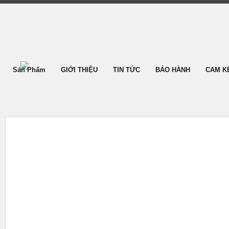
Sản Phẩm
GIỚI THIỆU
TIN TỨC
BẢO HÀNH
CAM K