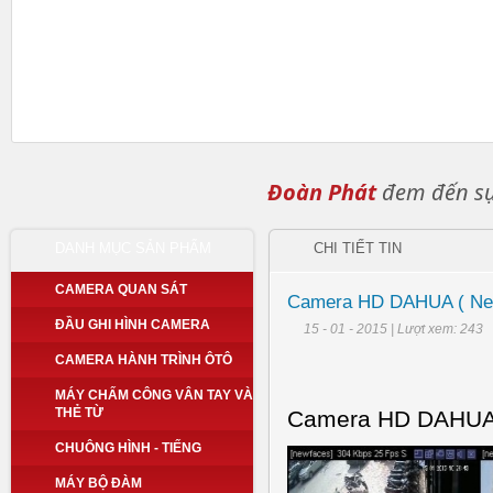
Đoàn Phát
đem đến sự 
DANH MỤC SẢN PHẨM
CHI TIẾT TIN
CAMERA QUAN SÁT
Camera HD DAHUA ( New
ĐẦU GHI HÌNH CAMERA
15 - 01 - 2015 | Lượt xem: 243
CAMERA HÀNH TRÌNH ÔTÔ
MÁY CHẤM CÔNG VÂN TAY VÀ
THẺ TỪ
Camera HD DAHUA (
CHUÔNG HÌNH - TIẾNG
MÁY BỘ ĐÀM