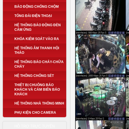
BÁO ĐỘNG CHỐNG CHỘM
TỔNG ĐÀI ĐIỆN THOẠI
HỆ THỐNG BÁO ĐỘNG ĐÈN
CẢM ỨNG
KHÓA KIỂM SOÁT VÀO RA
HỆ THỐNG ÂM THANH HỘI
THẢO
HỆ THỐNG BÁO CHÁY-CHỮA
CHÁY
HỆ THỐNG CHỐNG SÉT
THIẾT BỊ CHUÔNG BÁO
KHÁCH VÀ CẢM BIẾN BÁO
KHÁCH
HỆ THỐNG NHÀ THÔNG MINH
PHỤ KIỆN CHO CAMERA
HỖ TRỢ TRỰC TUYẾN