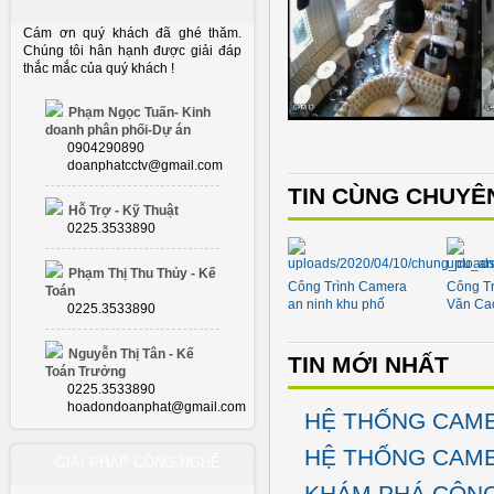
Cám ơn quý khách đã ghé thăm.
Chúng tôi hân hạnh được giải đáp
thắc mắc của quý khách !
Phạm Ngọc Tuấn- Kinh
doanh phân phối-Dự án
0904290890
doanphatcctv@gmail.com
TIN CÙNG CHUYÊ
Hỗ Trợ - Kỹ Thuật
0225.3533890
Phạm Thị Thu Thủy - Kế
Công Trình Camera
Công Tr
Toán
an ninh khu phố
Văn Ca
0225.3533890
Nguyễn Thị Tân - Kế
TIN MỚI NHẤT
Toán Trưởng
0225.3533890
hoadondoanphat@gmail.com
HỆ THỐNG CAME
HỆ THỐNG CAME
GIẢI PHÁP CÔNG NGHỆ
KHÁM PHÁ CÔNG