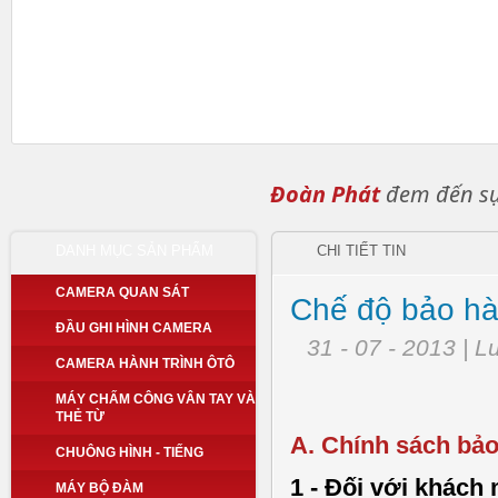
Đoàn Phát
đem đến sự 
DANH MỤC SẢN PHẨM
CHI TIẾT TIN
CAMERA QUAN SÁT
Chế độ bảo h
ĐẦU GHI HÌNH CAMERA
31 - 07 - 2013 | 
CAMERA HÀNH TRÌNH ÔTÔ
MÁY CHẤM CÔNG VÂN TAY VÀ
THẺ TỪ
A. Chính sách bảo
CHUÔNG HÌNH - TIẾNG
1 - Đối với khách
MÁY BỘ ĐÀM