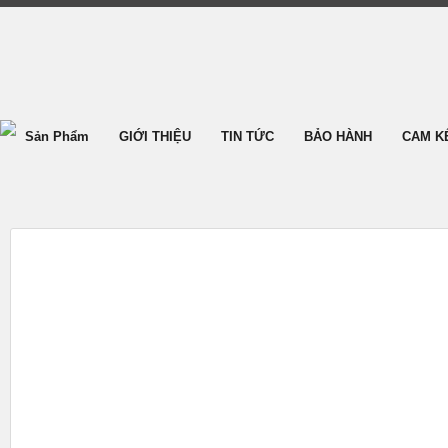
Sản Phẩm
GIỚI THIỆU
TIN TỨC
BẢO HÀNH
CAM K