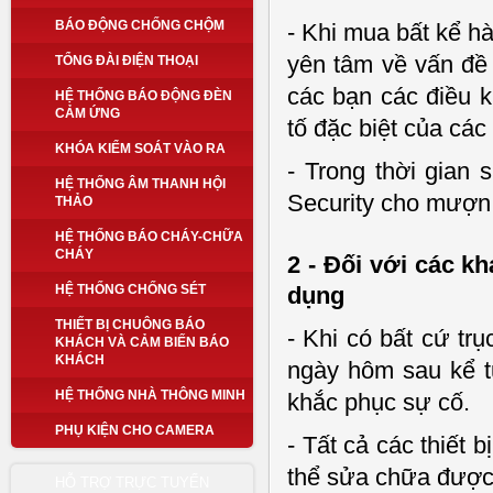
BÁO ĐỘNG CHỐNG CHỘM
- Khi mua bất kể h
yên tâm về vấn đề
TỔNG ĐÀI ĐIỆN THOẠI
các bạn các điều 
HỆ THỐNG BÁO ĐỘNG ĐÈN
CẢM ỨNG
tố đặc biệt của các
KHÓA KIỂM SOÁT VÀO RA
- Trong thời gian
HỆ THỐNG ÂM THANH HỘI
Security cho mượn 
THẢO
HỆ THỐNG BÁO CHÁY-CHỮA
CHÁY
2 - Đối với các k
HỆ THỐNG CHỐNG SÉT
dụng
THIẾT BỊ CHUÔNG BÁO
- Khi có bất cứ tr
KHÁCH VÀ CẢM BIẾN BÁO
KHÁCH
ngày hôm sau kể t
HỆ THỐNG NHÀ THÔNG MINH
khắc phục sự cố.
PHỤ KIỆN CHO CAMERA
- Tất cả các thiết
thể sửa chữa được,
HỖ TRỢ TRỰC TUYẾN