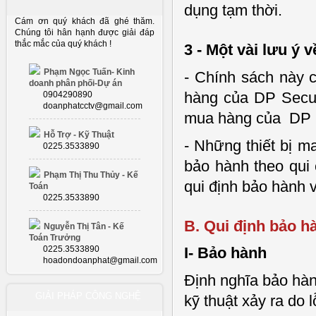
dụng tạm thời.
Cám ơn quý khách đã ghé thăm.
Chúng tôi hân hạnh được giải đáp
thắc mắc của quý khách !
3 - Một vài lưu ý 
Phạm Ngọc Tuấn- Kinh
- Chính sách này 
doanh phân phối-Dự án
hàng của DP Secur
0904290890
doanphatcctv@gmail.com
mua hàng của DP S
Hỗ Trợ - Kỹ Thuật
- Những thiết bị m
0225.3533890
bảo hành theo qui
Phạm Thị Thu Thủy - Kế
qui định bảo hành v
Toán
0225.3533890
B. Qui định bảo h
Nguyễn Thị Tân - Kế
Toán Trưởng
0225.3533890
I- Bảo hành
hoadondoanphat@gmail.com
Định nghĩa bảo hàn
GIẢI PHÁP CÔNG NGHỆ
kỹ thuật xảy ra do 