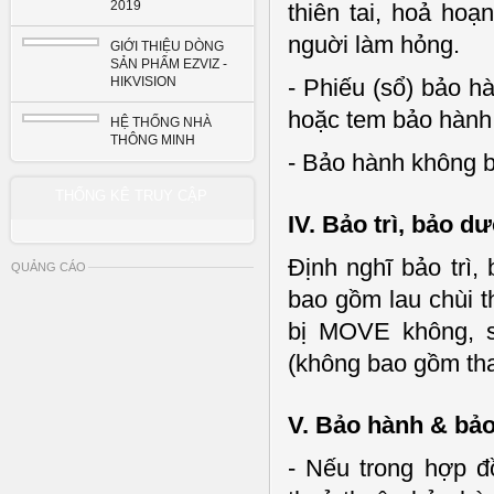
2019
thiên tai, hoả hoạ
nguời làm hỏng.
GIỚI THIỆU DÒNG
SẢN PHẨM EZVIZ -
HIKVISION
- Phiếu (sổ) bảo h
hoặc tem bảo hành 
HỆ THỐNG NHÀ
THÔNG MINH
- Bảo hành không 
THỐNG KÊ TRUY CẬP
IV. Bảo trì, bảo d
Định nghĩ bảo trì,
QUẢNG CÁO
bao gồm lau chùi th
bị MOVE không, 
(không bao gồm thay
V. Bảo hành & bảo 
- Nếu trong hợp đ