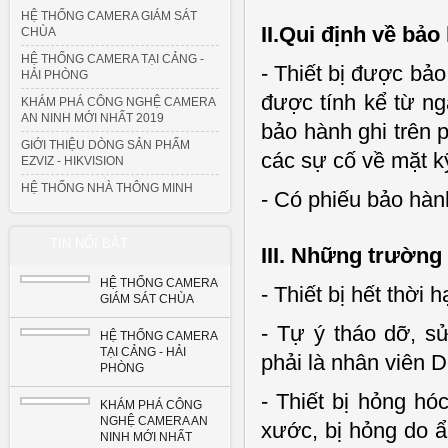
HỆ THỐNG CAMERA GIÁM SÁT
II.Qui định về bảo
CHÙA
HỆ THỐNG CAMERA TẠI CẢNG -
- Thiết bị được bảo
HẢI PHÒNG
được tính kể từ ng
KHÁM PHÁ CÔNG NGHỆ CAMERA
AN NINH MỚI NHẤT 2019
bảo hành ghi trên 
GIỚI THIỆU DÒNG SẢN PHẨM
các sự cố về mặt kỹ
EZVIZ - HIKVISION
HỆ THỐNG NHÀ THÔNG MINH
- Có phiếu bảo hành
TIN NỔI BẬT
III. Những trườn
HỆ THỐNG CAMERA
- Thiết bị hết thời 
GIÁM SÁT CHÙA
- Tự ý tháo dỡ, s
HỆ THỐNG CAMERA
TẠI CẢNG - HẢI
phải là nhân viên 
PHÒNG
- Thiết bị hỏng hó
KHÁM PHÁ CÔNG
NGHỆ CAMERA AN
xước, bị hỏng do ẩ
NINH MỚI NHẤT