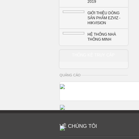
2019
GIỚI THIỆU DÒNG
SẢN PHẨM EZVIZ -
HIKVISION
HỆ THỐNG NHÀ
THÔNG MINH
THỐNG KÊ TRUY CẬP
QUẢNG CÁO
VỀ CHÚNG TÔI