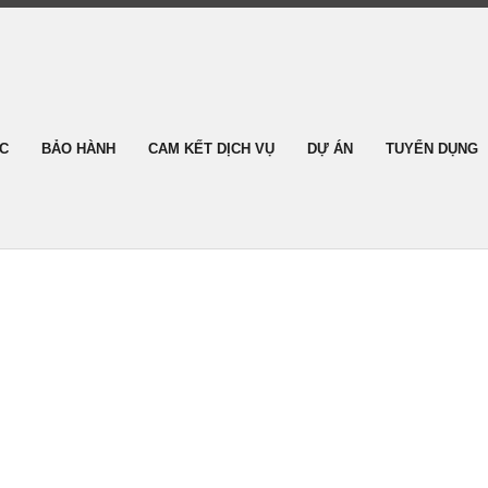
ỨC
BẢO HÀNH
CAM KẾT DỊCH VỤ
DỰ ÁN
TUYỂN DỤNG