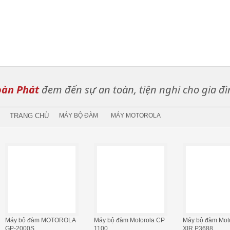
àn Phát
đem đến sự an toàn, tiện nghi cho gia đì
TRANG CHỦ
MÁY BỘ ĐÀM
MÁY MOTOROLA
Máy bộ đàm MOTOROLA
Máy bộ đàm Motorola CP
Máy bộ đàm Moto
GP-2000S
1100
XIR P3688