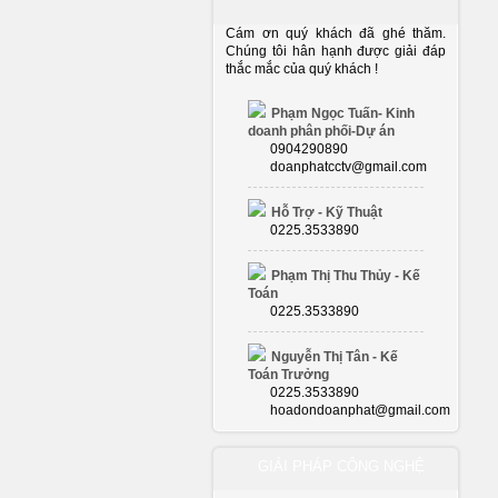
Cám ơn quý khách đã ghé thăm.
Chúng tôi hân hạnh được giải đáp
thắc mắc của quý khách !
Phạm Ngọc Tuấn- Kinh
doanh phân phối-Dự án
0904290890
doanphatcctv@gmail.com
Hỗ Trợ - Kỹ Thuật
0225.3533890
Phạm Thị Thu Thủy - Kế
Toán
0225.3533890
Nguyễn Thị Tân - Kế
Toán Trưởng
0225.3533890
hoadondoanphat@gmail.com
GIẢI PHÁP CÔNG NGHỆ