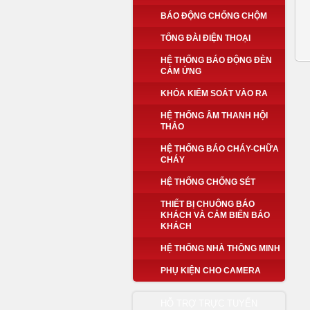
BÁO ĐỘNG CHỐNG CHỘM
TỔNG ĐÀI ĐIỆN THOẠI
HỆ THỐNG BÁO ĐỘNG ĐÈN
CẢM ỨNG
KHÓA KIỂM SOÁT VÀO RA
HỆ THỐNG ÂM THANH HỘI
THẢO
HỆ THỐNG BÁO CHÁY-CHỮA
CHÁY
HỆ THỐNG CHỐNG SÉT
THIẾT BỊ CHUÔNG BÁO
KHÁCH VÀ CẢM BIẾN BÁO
KHÁCH
HỆ THỐNG NHÀ THÔNG MINH
PHỤ KIỆN CHO CAMERA
HỖ TRỢ TRỰC TUYẾN