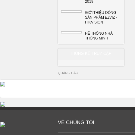
2019
GIỚI THIỆU DÒNG
SẢN PHẨM EZVIZ -
HIKVISION
HỆ THỐNG NHÀ
THÔNG MINH
THỐNG KÊ TRUY CẬP
QUẢNG CÁO
VỀ CHÚNG TÔI