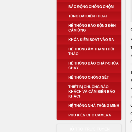
BÁO ĐỘNG CHỐNG CHỘM
TỔNG ĐÀI ĐIỆN THOẠI
HỆ THỐNG BÁO ĐỘNG ĐÈN
CẢM ỨNG
KHÓA KIỂM SOÁT VÀO RA
HỆ THỐNG ÂM THANH HỘI
THẢO
HỆ THỐNG BÁO CHÁY-CHỮA
CHÁY
HỆ THỐNG CHỐNG SÉT
THIẾT BỊ CHUÔNG BÁO
KHÁCH VÀ CẢM BIẾN BÁO
KHÁCH
HỆ THỐNG NHÀ THÔNG MINH
PHỤ KIỆN CHO CAMERA
HỖ TRỢ TRỰC TUYẾN