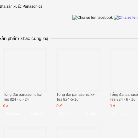
Nhà sản xuất: Panasonics
Sản phẩm khác cùng loại
Tổng đài panasonic kx-
Tổng đài panasonic kx-
Tổng đài panason
Tes 824 - 6 - 24
Tes 824-5-16
Tes 824 - 6 - 16
0 đ
0 đ
0 đ
Đặt mua
Chi tiết
Đặt mua
Chi tiết
Đặt mua