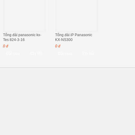
Tổng đài panasonic kx-
Tổng đài iP Panasonic
Tes 824-3-16
KX-NS300
0 đ
0 đ
Đặt mua
Chi tiết
Đặt mua
Chi tiết