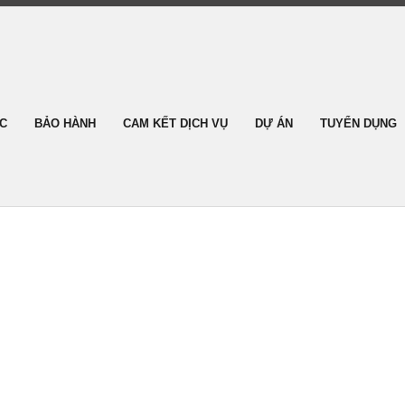
ỨC
BẢO HÀNH
CAM KẾT DỊCH VỤ
DỰ ÁN
TUYỂN DỤNG