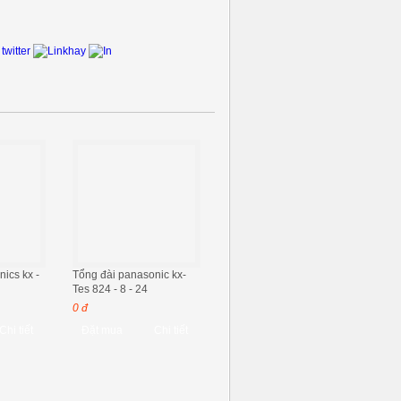
ics kx -
Tổng đài panasonic kx-
Tes 824 - 8 - 24
0 đ
Chi tiết
Đặt mua
Chi tiết