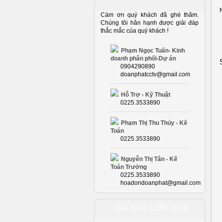
Cám ơn quý khách đã ghé thăm.
Chúng tôi hân hạnh được giải đáp
thắc mắc của quý khách !
Phạm Ngọc Tuấn- Kinh
doanh phân phối-Dự án
0904290890
doanphatcctv@gmail.com
Hỗ Trợ - Kỹ Thuật
0225.3533890
Phạm Thị Thu Thủy - Kế
Toán
0225.3533890
Nguyễn Thị Tân - Kế
Toán Trưởng
0225.3533890
hoadondoanphat@gmail.com
GIẢI PHÁP CÔNG NGHỆ