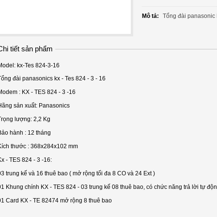
Mô tả:
Tổng đài panasonic 
Chi tiết sản phẩm
Model:
kx-Tes 824-3-16
Tổng đài panasonics kx - Tes 824 - 3 - 16
Modem : KX - TES 824 - 3 -16
Hãng sản xuất: Panasonics
Trọng lượng: 2,2 Kg
Bảo hành : 12 tháng
Kích thước : 368x284x102 mm
Kx - TES 824 - 3 -16:
03 trung kế và 16 thuê bao ( mở rộng tối đa 8 CO và 24 Ext )
01 Khung chính KX - TES 824 - 03 trung kế 08 thuê bao, có chức năng trả lời tự độ
01 Card KX - TE 82474 mở rộng 8 thuê bao