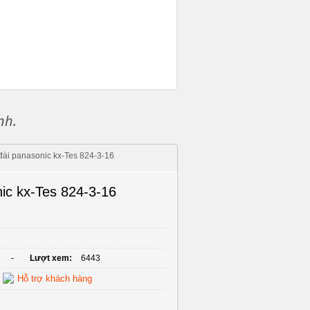
nh.
đài panasonic kx-Tes 824-3-16
ic kx-Tes 824-3-16
-
Lượt xem:
6443
Hỗ trợ khách hàng