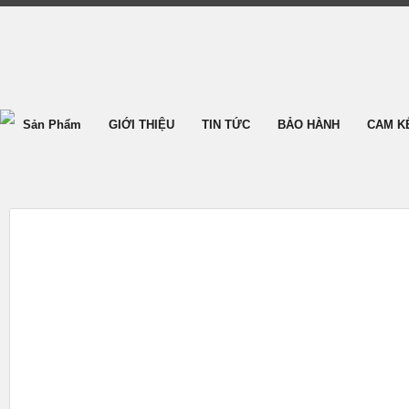
Sản Phẩm
GIỚI THIỆU
TIN TỨC
BẢO HÀNH
CAM K