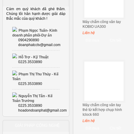
Cám ơn quý khách đã ghé thăm.
Chúng tôi hân hạnh được giải đáp
thắc mắc của quý khách !
Máy chấm công vân tay
KOBIO UA300
Phạm Ngọc Tuấn- Kinh
Liên hệ
doanh phân phối-Dự án
0904290890
Đặt mua
Chi tiết
doanphatcctv@gmail.com
Hỗ Trợ - Kỹ Thuật
0225.3533890
Phạm Thị Thu Thủy - Kế
Toán
0225.3533890
Nguyễn Thị Tân - Kế
Toán Trưởng
Máy chấm công vân tay
0225.3533890
thẻ từ kết hợp chụp hình
hoadondoanphat@gmail.com
Iclock 660
Liên hệ
GIẢI PHÁP CÔNG NGHỆ
Đặt mua
Chi tiết