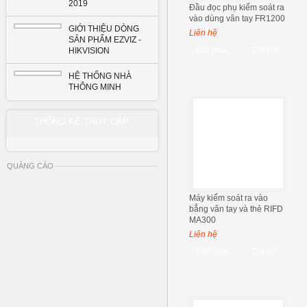
2019
Đầu đọc phụ kiểm soát ra
vào dùng vân tay FR1200
GIỚI THIỆU DÒNG
Liên hệ
SẢN PHẨM EZVIZ -
Đặt mua
Chi tiết
HIKVISION
HỆ THỐNG NHÀ
THÔNG MINH
THỐNG KÊ TRUY CẬP
QUẢNG CÁO
Máy kiểm soát ra vào
bẳng vân tay và thẻ RIFD
MA300
Liên hệ
Đặt mua
Chi tiết