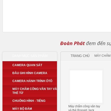
Đoàn Phát
đem đến sự 
DANH MỤC SẢN PHẨM
TRANG CHỦ
MÁY CHẤM 
CAMERA QUAN SÁT
ĐẦU GHI HÌNH CAMERA
CAMERA HÀNH TRÌNH ÔTÔ
MÁY CHẤM CÔNG VÂN TAY VÀ
THẺ TỪ
CHUÔNG HÌNH - TIẾNG
Máy chấm công vân tay
MÁY BỘ ĐÀM
và thẻ Ronald Jack