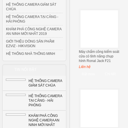
HỆ THỐNG CAMERA GIÁM SÁT
CHÙA
HỆ THỐNG CAMERA TẠI CẢNG -
HẢI PHÒNG
KHÁM PHÁ CÔNG NGHỆ CAMERA
AN NINH MỚI NHẤT 2019
GIỚI THIỆU DÒNG SẢN PHẨM
EZVIZ - HIKVISION
Máy chấm công kiểm soát
HỆ THỐNG NHÀ THÔNG MINH
cửa có tính năng chụp
hình Ronal Jack F21
Liên hệ
TIN NỔI BẬT
Đặt mua
Chi tiết
HỆ THỐNG CAMERA
GIÁM SÁT CHÙA
HỆ THỐNG CAMERA
TẠI CẢNG - HẢI
PHÒNG
KHÁM PHÁ CÔNG
NGHỆ CAMERA AN
NINH MỚI NHẤT