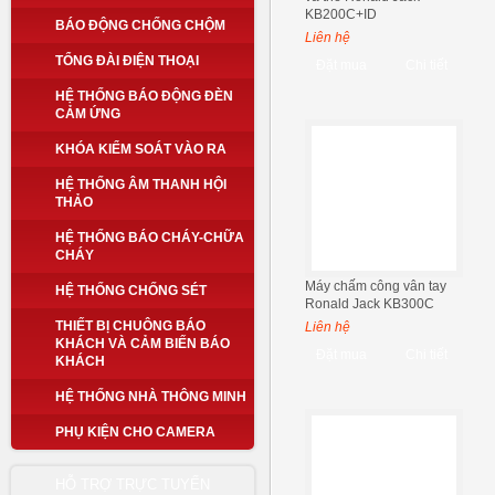
KB200C+ID
BÁO ĐỘNG CHỐNG CHỘM
Liên hệ
TỔNG ĐÀI ĐIỆN THOẠI
Đặt mua
Chi tiết
HỆ THỐNG BÁO ĐỘNG ĐÈN
CẢM ỨNG
KHÓA KIỂM SOÁT VÀO RA
HỆ THỐNG ÂM THANH HỘI
THẢO
HỆ THỐNG BÁO CHÁY-CHỮA
CHÁY
Máy chấm công vân tay
HỆ THỐNG CHỐNG SÉT
Ronald Jack KB300C
THIẾT BỊ CHUÔNG BÁO
Liên hệ
KHÁCH VÀ CẢM BIẾN BÁO
Đặt mua
Chi tiết
KHÁCH
HỆ THỐNG NHÀ THÔNG MINH
PHỤ KIỆN CHO CAMERA
HỖ TRỢ TRỰC TUYẾN