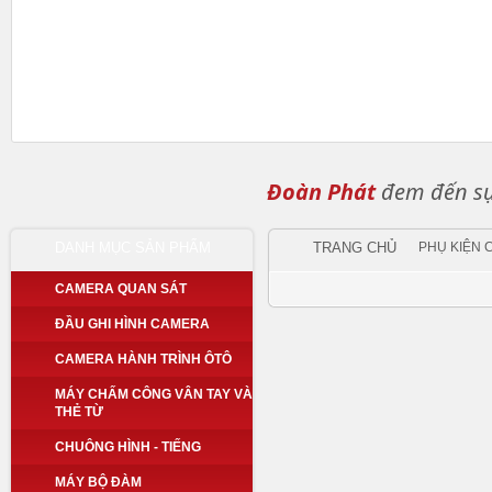
Đoàn Phát
đem đến sự 
DANH MỤC SẢN PHẨM
TRANG CHỦ
PHỤ KIỆN
CAMERA QUAN SÁT
ĐẦU GHI HÌNH CAMERA
CAMERA HÀNH TRÌNH ÔTÔ
MÁY CHẤM CÔNG VÂN TAY VÀ
THẺ TỪ
CHUÔNG HÌNH - TIẾNG
MÁY BỘ ĐÀM