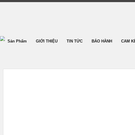
Sản Phẩm
GIỚI THIỆU
TIN TỨC
BẢO HÀNH
CAM K