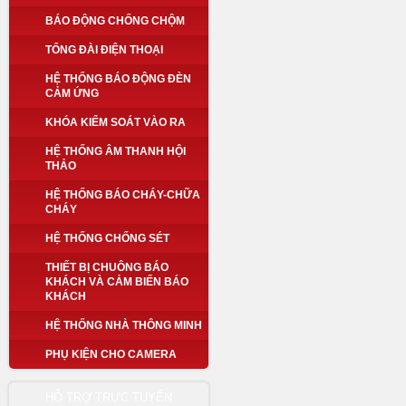
BÁO ĐỘNG CHỐNG CHỘM
TỔNG ĐÀI ĐIỆN THOẠI
HỆ THỐNG BÁO ĐỘNG ĐÈN
CẢM ỨNG
KHÓA KIỂM SOÁT VÀO RA
HỆ THỐNG ÂM THANH HỘI
THẢO
HỆ THỐNG BÁO CHÁY-CHỮA
CHÁY
HỆ THỐNG CHỐNG SÉT
THIẾT BỊ CHUÔNG BÁO
KHÁCH VÀ CẢM BIẾN BÁO
KHÁCH
HỆ THỐNG NHÀ THÔNG MINH
PHỤ KIỆN CHO CAMERA
HỖ TRỢ TRỰC TUYẾN