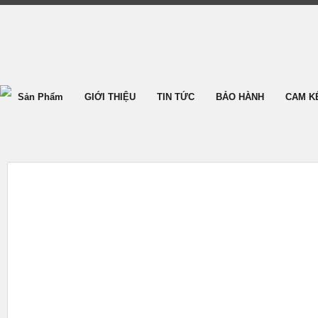
Sản Phẩm
GIỚI THIỆU
TIN TỨC
BẢO HÀNH
CAM K