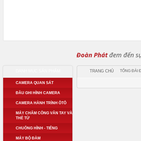
Đoàn Phát
đem đến sự 
DANH MỤC SẢN PHẨM
TRANG CHỦ
TỔNG ĐÀI 
CAMERA QUAN SÁT
ĐẦU GHI HÌNH CAMERA
CAMERA HÀNH TRÌNH ÔTÔ
MÁY CHẤM CÔNG VÂN TAY VÀ
THẺ TỪ
CHUÔNG HÌNH - TIẾNG
MÁY BỘ ĐÀM