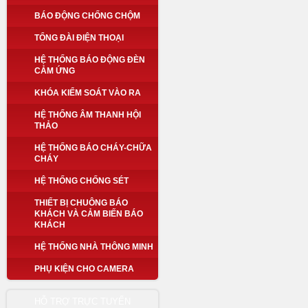
BÁO ĐỘNG CHỐNG CHỘM
TỔNG ĐÀI ĐIỆN THOẠI
HỆ THỐNG BÁO ĐỘNG ĐÈN
CẢM ỨNG
KHÓA KIỂM SOÁT VÀO RA
HỆ THỐNG ÂM THANH HỘI
THẢO
HỆ THỐNG BÁO CHÁY-CHỮA
CHÁY
HỆ THỐNG CHỐNG SÉT
THIẾT BỊ CHUÔNG BÁO
KHÁCH VÀ CẢM BIẾN BÁO
KHÁCH
HỆ THỐNG NHÀ THÔNG MINH
PHỤ KIỆN CHO CAMERA
HỖ TRỢ TRỰC TUYẾN