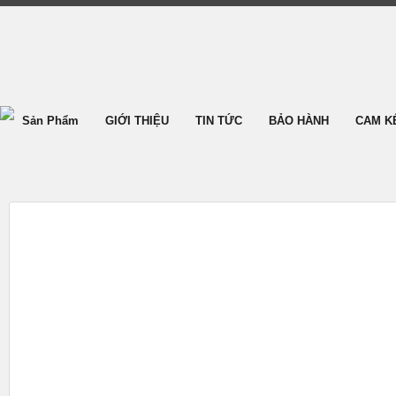
Sản Phẩm
GIỚI THIỆU
TIN TỨC
BẢO HÀNH
CAM K