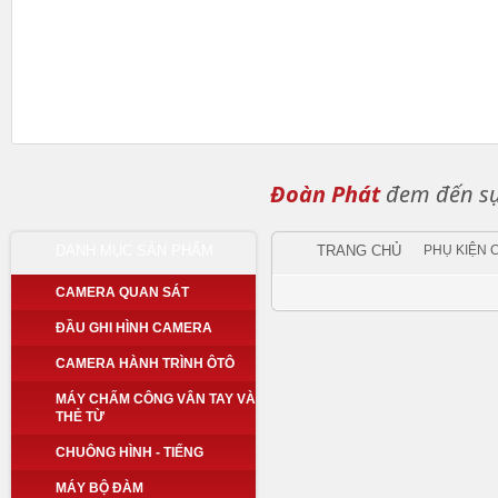
Đoàn Phát
đem đến sự 
DANH MỤC SẢN PHẨM
TRANG CHỦ
PHỤ KIỆN
CAMERA QUAN SÁT
ĐẦU GHI HÌNH CAMERA
CAMERA HÀNH TRÌNH ÔTÔ
MÁY CHẤM CÔNG VÂN TAY VÀ
THẺ TỪ
CHUÔNG HÌNH - TIẾNG
MÁY BỘ ĐÀM