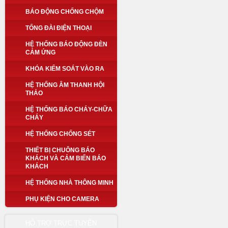
BÁO ĐỘNG CHỐNG CHỘM
TỔNG ĐÀI ĐIỆN THOẠI
HỆ THỐNG BÁO ĐỘNG ĐÈN
CẢM ỨNG
KHÓA KIỂM SOÁT VÀO RA
HỆ THỐNG ÂM THANH HỘI
THẢO
HỆ THỐNG BÁO CHÁY-CHỮA
CHÁY
HỆ THỐNG CHỐNG SÉT
THIẾT BỊ CHUÔNG BÁO
KHÁCH VÀ CẢM BIẾN BÁO
KHÁCH
HỆ THỐNG NHÀ THÔNG MINH
PHỤ KIỆN CHO CAMERA
HỖ TRỢ TRỰC TUYẾN