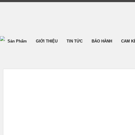
Sản Phẩm
GIỚI THIỆU
TIN TỨC
BẢO HÀNH
CAM K