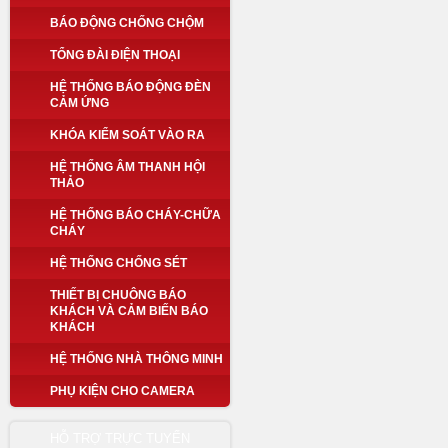
BÁO ĐỘNG CHỐNG CHỘM
TỔNG ĐÀI ĐIỆN THOẠI
HỆ THỐNG BÁO ĐỘNG ĐÈN
CẢM ỨNG
KHÓA KIỂM SOÁT VÀO RA
HỆ THỐNG ÂM THANH HỘI
THẢO
HỆ THỐNG BÁO CHÁY-CHỮA
CHÁY
HỆ THỐNG CHỐNG SÉT
THIẾT BỊ CHUÔNG BÁO
KHÁCH VÀ CẢM BIẾN BÁO
KHÁCH
HỆ THỐNG NHÀ THÔNG MINH
PHỤ KIỆN CHO CAMERA
HỖ TRỢ TRỰC TUYẾN