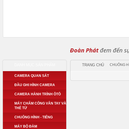
Đoàn Phát
đem đến sự 
DANH MỤC SẢN PHẨM
TRANG CHỦ
CHUÔNG HÌ
CAMERA QUAN SÁT
ĐẦU GHI HÌNH CAMERA
CAMERA HÀNH TRÌNH ÔTÔ
MÁY CHẤM CÔNG VÂN TAY VÀ
THẺ TỪ
CHUÔNG HÌNH - TIẾNG
MÁY BỘ ĐÀM