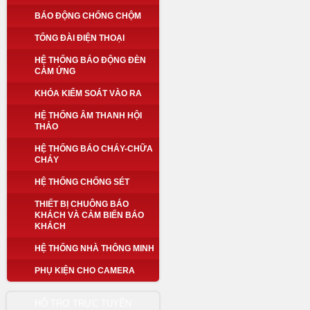
BÁO ĐỘNG CHỐNG CHỘM
TỔNG ĐÀI ĐIỆN THOẠI
HỆ THỐNG BÁO ĐỘNG ĐÈN
CẢM ỨNG
KHÓA KIỂM SOÁT VÀO RA
HỆ THỐNG ÂM THANH HỘI
THẢO
HỆ THỐNG BÁO CHÁY-CHỮA
CHÁY
HỆ THỐNG CHỐNG SÉT
THIẾT BỊ CHUÔNG BÁO
KHÁCH VÀ CẢM BIẾN BÁO
KHÁCH
HỆ THỐNG NHÀ THÔNG MINH
PHỤ KIỆN CHO CAMERA
HỖ TRỢ TRỰC TUYẾN