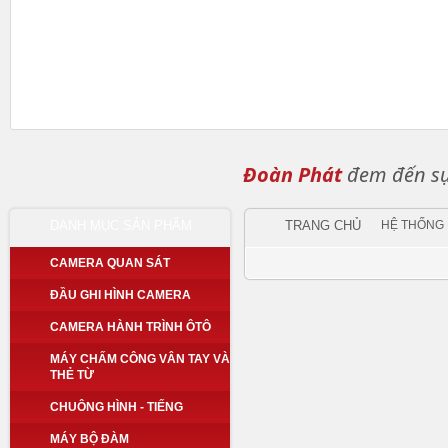
Đoàn Phát
đem đến sự 
DANH MỤC SẢN PHẨM
TRANG CHỦ
HỆ THỐNG
CAMERA QUAN SÁT
ĐẦU GHI HÌNH CAMERA
CAMERA HÀNH TRÌNH ÔTÔ
MÁY CHẤM CÔNG VÂN TAY VÀ
THẺ TỪ
CHUÔNG HÌNH - TIẾNG
MÁY BỘ ĐÀM