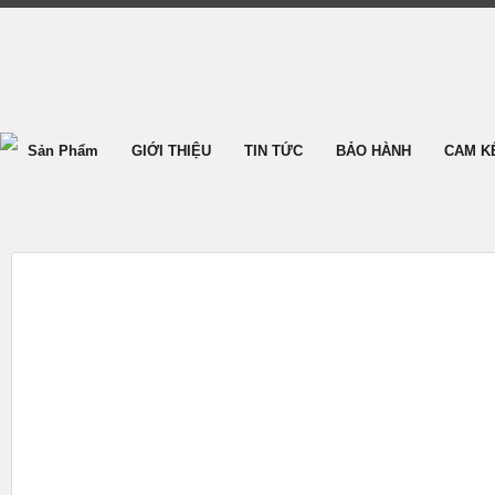
Sản Phẩm
GIỚI THIỆU
TIN TỨC
BẢO HÀNH
CAM K