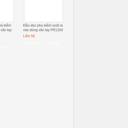
và kiểm
Đầu đọc phụ kiểm soát ra
 vân tay
vào dùng vân tay FR1200
Liên hệ
Đặt mua
Chi tiết
Chi tiết