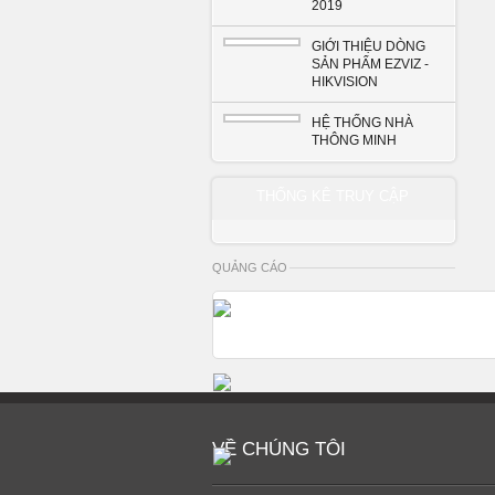
2019
GIỚI THIỆU DÒNG
SẢN PHẨM EZVIZ -
HIKVISION
HỆ THỐNG NHÀ
THÔNG MINH
THỐNG KÊ TRUY CẬP
QUẢNG CÁO
VỀ CHÚNG TÔI