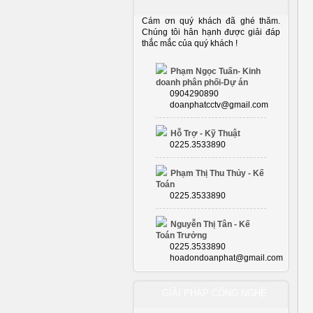
Cám ơn quý khách đã ghé thăm.
Chúng tôi hân hạnh được giải đáp
thắc mắc của quý khách !
Phạm Ngọc Tuấn- Kinh
doanh phân phối-Dự án
0904290890
doanphatcctv@gmail.com
Hỗ Trợ - Kỹ Thuật
0225.3533890
Phạm Thị Thu Thủy - Kế
Toán
0225.3533890
Nguyễn Thị Tân - Kế
Toán Trưởng
0225.3533890
hoadondoanphat@gmail.com
GIẢI PHÁP CÔNG NGHỆ