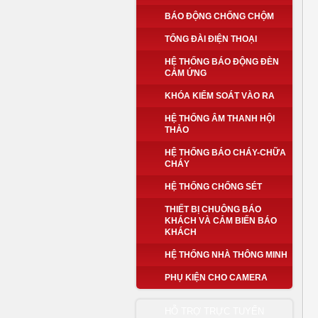
BÁO ĐỘNG CHỐNG CHỘM
TỔNG ĐÀI ĐIỆN THOẠI
HỆ THỐNG BÁO ĐỘNG ĐÈN
CẢM ỨNG
KHÓA KIỂM SOÁT VÀO RA
HỆ THỐNG ÂM THANH HỘI
THẢO
HỆ THỐNG BÁO CHÁY-CHỮA
CHÁY
HỆ THỐNG CHỐNG SÉT
THIẾT BỊ CHUÔNG BÁO
KHÁCH VÀ CẢM BIẾN BÁO
KHÁCH
HỆ THỐNG NHÀ THÔNG MINH
PHỤ KIỆN CHO CAMERA
HỖ TRỢ TRỰC TUYẾN