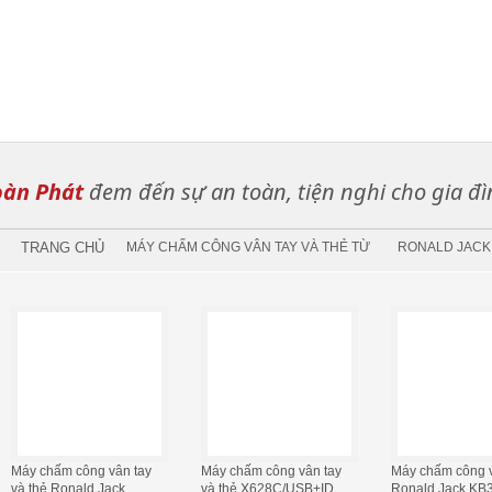
àn Phát
đem đến sự an toàn, tiện nghi cho gia đì
TRANG CHỦ
MÁY CHẤM CÔNG VÂN TAY VÀ THẺ TỪ
RONALD JACK 
Máy chấm công vân tay
Máy chấm công vân tay
Máy chấm công v
và thẻ Ronald Jack
và thẻ X628C/USB+ID
Ronald Jack KB