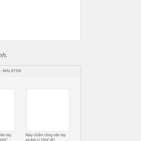
nh.
- MALAYSIA
ân tay
Máy chấm công vân tay
300C
và thẻ U 160C/ID