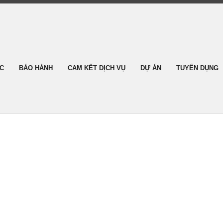
ỨC
BẢO HÀNH
CAM KẾT DỊCH VỤ
DỰ ÁN
TUYỂN DỤNG