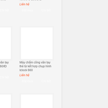
Liên hệ
Chi tiết
Đặt mua
Chi tiết
ân tay
Máy chấm công vân tay
60/ID
thẻ từ kết hợp chụp hình
Iclock 660
Liên hệ
Chi tiết
Đặt mua
Chi tiết