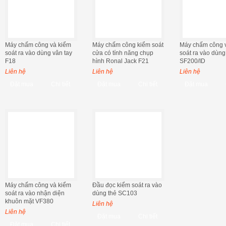
Máy chấm công và kiểm
Máy chấm công kiểm soát
Máy chấm công 
soát ra vào dùng vân tay
cửa có tính năng chụp
soát ra vào dùng
F18
hình Ronal Jack F21
SF200/ID
Liên hệ
Liên hệ
Liên hệ
Đặt mua
Chi tiết
Đặt mua
Chi tiết
Đặt mua
Máy chấm công và kiểm
Đầu đọc kiểm soát ra vào
soát ra vào nhận diện
dùng thẻ SC103
khuôn mặt VF380
Liên hệ
Liên hệ
Đặt mua
Chi tiết
Đặt mua
Chi tiết