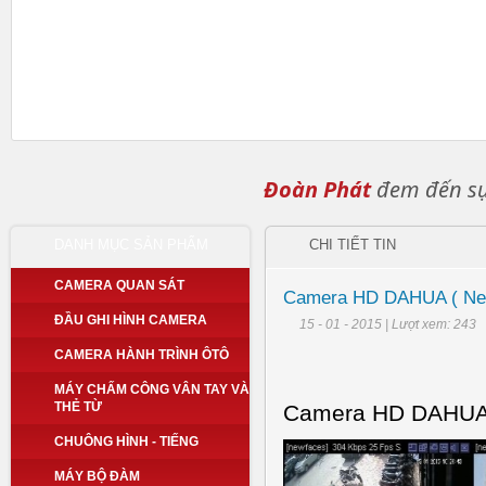
Đoàn Phát
đem đến sự 
DANH MỤC SẢN PHẨM
CHI TIẾT TIN
CAMERA QUAN SÁT
Camera HD DAHUA ( New
ĐẦU GHI HÌNH CAMERA
15 - 01 - 2015 | Lượt xem: 243
CAMERA HÀNH TRÌNH ÔTÔ
MÁY CHẤM CÔNG VÂN TAY VÀ
THẺ TỪ
Camera HD DAHUA (
CHUÔNG HÌNH - TIẾNG
MÁY BỘ ĐÀM