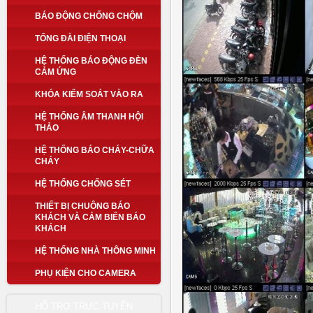
BÁO ĐỘNG CHỐNG CHỘM
TỔNG ĐÀI ĐIỆN THOẠI
HỆ THỐNG BÁO ĐỘNG ĐÈN
CẢM ỨNG
KHÓA KIỂM SOÁT VÀO RA
HỆ THỐNG ÂM THANH HỘI
THẢO
HỆ THỐNG BÁO CHÁY-CHỮA
CHÁY
HỆ THỐNG CHỐNG SÉT
THIẾT BỊ CHUÔNG BÁO
KHÁCH VÀ CẢM BIẾN BÁO
KHÁCH
HỆ THỐNG NHÀ THÔNG MINH
PHỤ KIỆN CHO CAMERA
HỖ TRỢ TRỰC TUYẾN