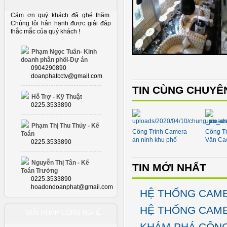
Cám ơn quý khách đã ghé thăm.
Chúng tôi hân hạnh được giải đáp
thắc mắc của quý khách !
Phạm Ngọc Tuấn- Kinh
doanh phân phối-Dự án
0904290890
doanphatcctv@gmail.com
TIN CÙNG CHUYÊ
Hỗ Trợ - Kỹ Thuật
0225.3533890
Phạm Thị Thu Thủy - Kế
Công Trình Camera
Công Tr
Toán
an ninh khu phố
Văn Ca
0225.3533890
Nguyễn Thị Tân - Kế
TIN MỚI NHẤT
Toán Trưởng
0225.3533890
hoadondoanphat@gmail.com
HỆ THỐNG CAME
HỆ THỐNG CAME
GIẢI PHÁP CÔNG NGHỆ
KHÁM PHÁ CÔNG