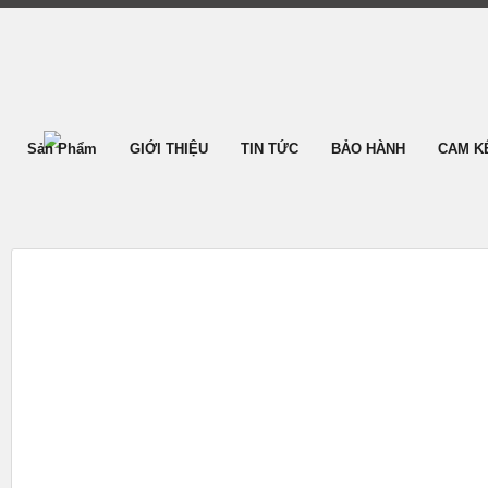
Sản Phẩm
GIỚI THIỆU
TIN TỨC
BẢO HÀNH
CAM K