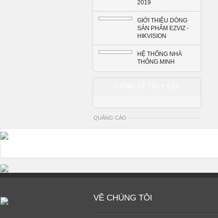
2019
GIỚI THIỆU DÒNG
SẢN PHẨM EZVIZ -
HIKVISION
HỆ THỐNG NHÀ
THÔNG MINH
THỐNG KÊ TRUY CẬP
QUẢNG CÁO
VỀ CHÚNG TÔI