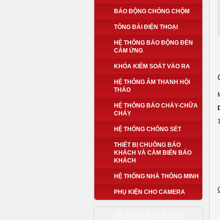
BÁO ĐỘNG CHỐNG CHỘM
TỔNG ĐÀI ĐIỆN THOẠI
HỆ THỐNG BÁO ĐỘNG ĐÈN
CẢM ỨNG
KHÓA KIỂM SOÁT VÀO RA
HỆ THỐNG ÂM THANH HỘI
THẢO
HỆ THỐNG BÁO CHÁY-CHỮA
CHÁY
HỆ THỐNG CHỐNG SÉT
THIẾT BỊ CHUÔNG BÁO
KHÁCH VÀ CẢM BIẾN BÁO
KHÁCH
HỆ THỐNG NHÀ THÔNG MINH
PHỤ KIỆN CHO CAMERA
HỖ TRỢ TRỰC TUYẾN