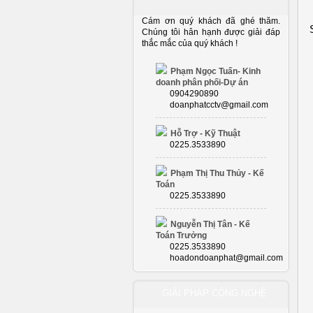
Cám ơn quý khách đã ghé thăm.
Chúng tôi hân hạnh được giải đáp
thắc mắc của quý khách !
Phạm Ngọc Tuấn- Kinh
doanh phân phối-Dự án
0904290890
doanphatcctv@gmail.com
Hỗ Trợ - Kỹ Thuật
0225.3533890
Phạm Thị Thu Thủy - Kế
Toán
0225.3533890
Nguyễn Thị Tân - Kế
Toán Trưởng
0225.3533890
hoadondoanphat@gmail.com
GIẢI PHÁP CÔNG NGHỆ