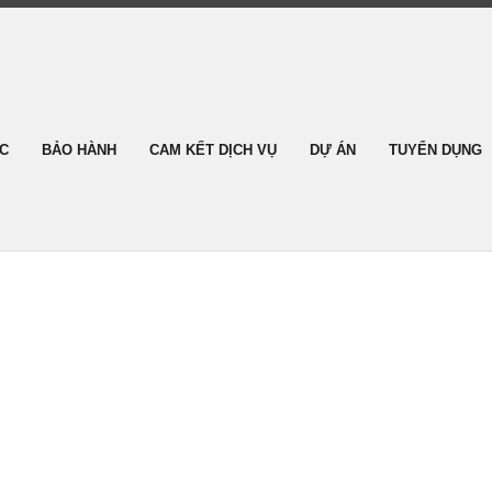
ỨC
BẢO HÀNH
CAM KẾT DỊCH VỤ
DỰ ÁN
TUYỂN DỤNG