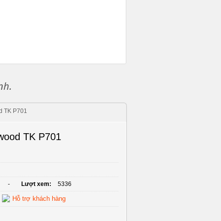
nh.
d TK P701
wood TK P701
-
Lượt xem:
5336
Hỗ trợ khách hàng