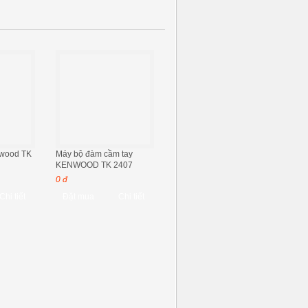
wood TK
Máy bộ đàm cầm tay
KENWOOD TK 2407
0 đ
Chi tiết
Đặt mua
Chi tiết