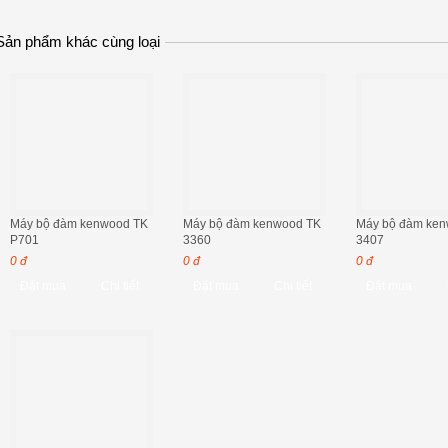
Sản phẩm khác cùng loại
Máy bộ đàm kenwood TK
Máy bộ đàm kenwood TK
Máy bộ đàm ken
P701
3360
3407
0 đ
0 đ
0 đ
Đặt mua
Chi tiết
Đặt mua
Chi tiết
Đặt mua