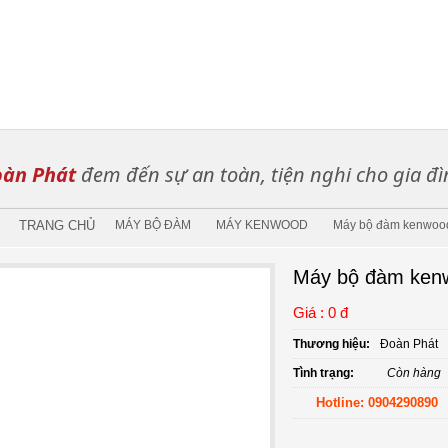
àn Phát
đem đến sự an toàn, tiện nghi cho gia đì
TRANG CHỦ
MÁY BỘ ĐÀM
MÁY KENWOOD
Máy bộ đàm kenwoo
Máy bộ đàm ken
Giá : 0 đ
Thương hiệu:
Đoàn Phát
Tình trạng:
Còn hàng
Hotline: 0904290890