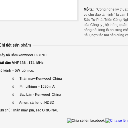
Mô tả:
“Công nghệ kỹ thuật 
vụ chu đáo tận tình “ là cam
Đầu Tư Phát Triển Công Ngh
của Công ty , hệ thống quản
hàng hài lòng là phương châ
đầu, hợp tác hai bên cùng có
Chi tiết sản phẩm
Máy bộ đàm kenwood TK P701
Dải tần: VHF 136 - 174 MHz
16 kênh – 5W gồm có:
ü Thân máy-Kenwood China
ü Pin Lithium – 1520 mAh
ü Sạc bàn - Kenwood China
ü Anten, cài lưng, HDSD
Ghi chú: Thân máy, pin, sạc ORIGINAL