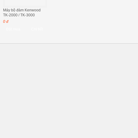
Máy bộ đàm Kenwood
TK-2000 / TK-3000
0 đ
Đặt mua
Chi tiết