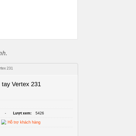
nh.
rtex 231
tay Vertex 231
-
Lượt xem:
5426
Hỗ trợ khách hàng