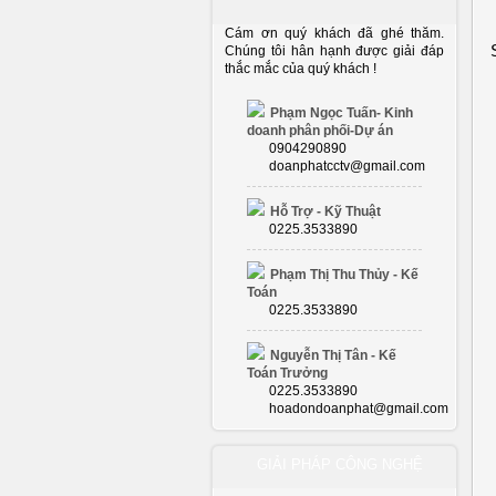
Cám ơn quý khách đã ghé thăm.
Chúng tôi hân hạnh được giải đáp
thắc mắc của quý khách !
Phạm Ngọc Tuấn- Kinh
doanh phân phối-Dự án
0904290890
doanphatcctv@gmail.com
Hỗ Trợ - Kỹ Thuật
0225.3533890
Phạm Thị Thu Thủy - Kế
Toán
0225.3533890
Nguyễn Thị Tân - Kế
Toán Trưởng
0225.3533890
hoadondoanphat@gmail.com
GIẢI PHÁP CÔNG NGHỆ