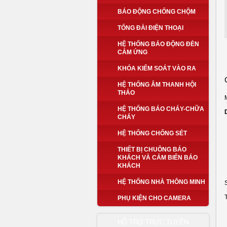
BÁO ĐỘNG CHỐNG CHỘM
TỔNG ĐÀI ĐIỆN THOẠI
HỆ THỐNG BÁO ĐỘNG ĐÈN
CẢM ỨNG
KHÓA KIỂM SOÁT VÀO RA
HỆ THỐNG ÂM THANH HỘI
THẢO
HỆ THỐNG BÁO CHÁY-CHỮA
CHÁY
HỆ THỐNG CHỐNG SÉT
THIẾT BỊ CHUÔNG BÁO
KHÁCH VÀ CẢM BIẾN BÁO
KHÁCH
HỆ THỐNG NHÀ THÔNG MINH
PHỤ KIỆN CHO CAMERA
HỖ TRỢ TRỰC TUYẾN