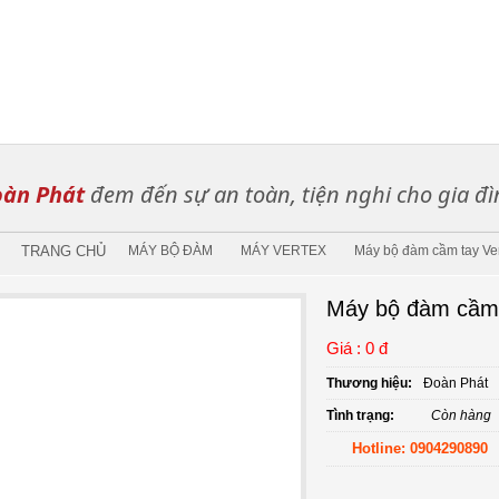
àn Phát
đem đến sự an toàn, tiện nghi cho gia đì
TRANG CHỦ
MÁY BỘ ĐÀM
MÁY VERTEX
Máy bộ đàm cầm tay Ve
Máy bộ đàm cầm 
Giá : 0 đ
Thương hiệu:
Đoàn Phát
Tình trạng:
Còn hàng
Hotline: 0904290890