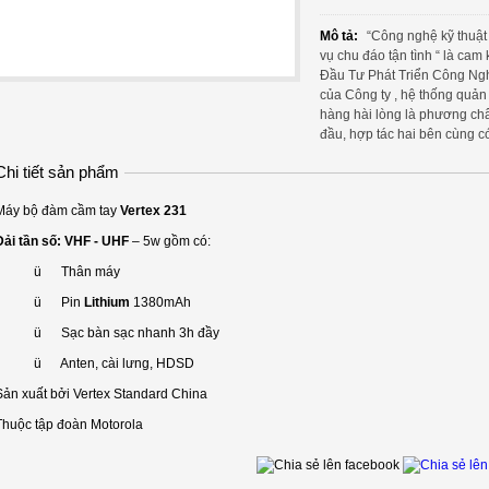
Mô tả:
“Công nghệ kỹ thuật 
vụ chu đáo tận tình “ là cam
Đầu Tư Phát Triển Công Ngh
của Công ty , hệ thống quản
hàng hài lòng là phương châ
đầu, hợp tác hai bên cùng có
Chi tiết sản phẩm
Máy bộ đàm cầm tay
Vertex 231
Dải tần số: VHF - UHF
– 5w gồm có:
ü Thân máy
ü Pin
Lithium
1380mAh
ü Sạc bàn sạc nhanh 3h đầy
ü Anten, cài lưng, HDSD
Sản xuất bởi Vertex Standard China
Thuộc tập đoàn Motorola