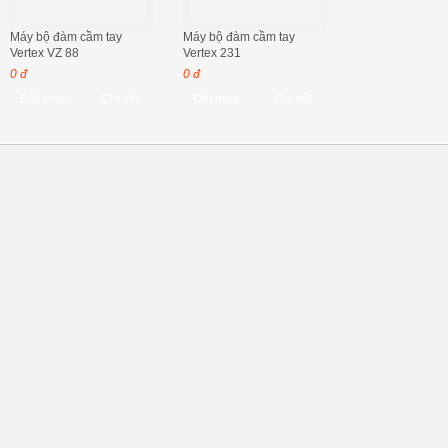
Máy bộ đàm cầm tay
Máy bộ đàm cầm tay
Vertex VZ 88
Vertex 231
0 đ
0 đ
Đặt mua
Chi tiết
Đặt mua
Chi tiết