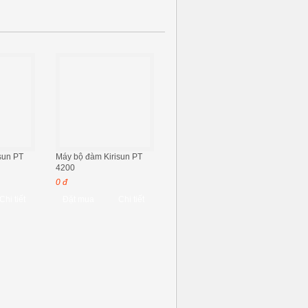
sun PT
Máy bộ đàm Kirisun PT
4200
0 đ
Chi tiết
Đặt mua
Chi tiết