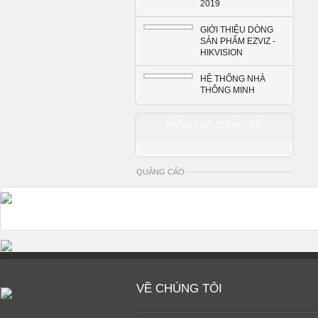
2019
GIỚI THIỆU DÒNG
SẢN PHẨM EZVIZ -
HIKVISION
HỆ THỐNG NHÀ
THÔNG MINH
THỐNG KÊ TRUY CẬP
QUẢNG CÁO
VỀ CHÚNG TÔI