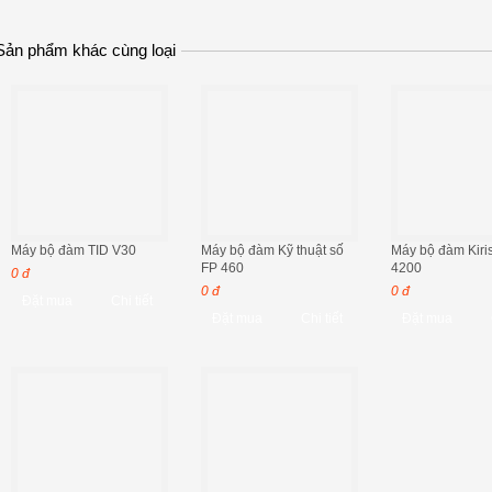
Sản phẩm khác cùng loại
Máy bộ đàm TID V30
Máy bộ đàm Kỹ thuật số
Máy bộ đàm Kiri
FP 460
4200
0 đ
0 đ
0 đ
Đặt mua
Chi tiết
Đặt mua
Chi tiết
Đặt mua