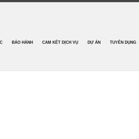
ỨC
BẢO HÀNH
CAM KẾT DỊCH VỤ
DỰ ÁN
TUYỂN DỤNG