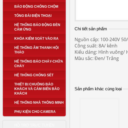
BÁO ĐỘNG CHỐNG CHỘM
TỔNG ĐÀI ĐIỆN THOẠI
HỆ THỐNG BÁO ĐỘNG ĐÈN
Chi tiết sản phẩm
CẢM ỨNG
Nguồn cấp: 100-240V 50
KHÓA KIỂM SOÁT VÀO RA
Công suất: 8A/ kênh
HỆ THỐNG ÂM THANH HỘI
Kiểu dáng: Hình vuông/ 
THẢO
Màu sắc: Đen/ Trắng
HỆ THỐNG BÁO CHÁY-CHỮA
CHÁY
HỆ THỐNG CHỐNG SÉT
THIẾT BỊ CHUÔNG BÁO
Sản phẩm khác cùng loại
KHÁCH VÀ CẢM BIẾN BÁO
KHÁCH
HỆ THỐNG NHÀ THÔNG MINH
PHỤ KIỆN CHO CAMERA
HỖ TRỢ TRỰC TUYẾN