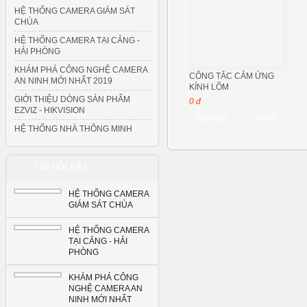
HỆ THỐNG CAMERA GIÁM SÁT
CHÙA
HỆ THỐNG CAMERA TẠI CẢNG -
HẢI PHÒNG
KHÁM PHÁ CÔNG NGHỆ CAMERA
CÔNG TẮC CẢM ỨNG
AN NINH MỚI NHẤT 2019
KÍNH LÕM
GIỚI THIỆU DÒNG SẢN PHẨM
0 đ
EZVIZ - HIKVISION
Đặt mua
Chi tiết
HỆ THỐNG NHÀ THÔNG MINH
TIN NỔI BẬT
HỆ THỐNG CAMERA
GIÁM SÁT CHÙA
HỆ THỐNG CAMERA
TẠI CẢNG - HẢI
PHÒNG
KHÁM PHÁ CÔNG
NGHỆ CAMERA AN
NINH MỚI NHẤT