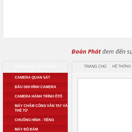
Đoàn Phát
đem đến sự 
DANH MỤC SẢN PHẨM
TRANG CHỦ
HỆ THỐNG
CAMERA QUAN SÁT
ĐẦU GHI HÌNH CAMERA
CAMERA HÀNH TRÌNH ÔTÔ
MÁY CHẤM CÔNG VÂN TAY VÀ
THẺ TỪ
CHUÔNG HÌNH - TIẾNG
MÁY BỘ ĐÀM