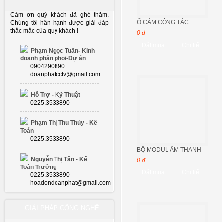
Cám ơn quý khách đã ghé thăm.
Ổ CẮM CÔNG TẮC
Chúng tôi hân hạnh được giải đáp
thắc mắc của quý khách !
0 đ
Đặt mua
Chi tiết
Phạm Ngọc Tuấn- Kinh
doanh phân phối-Dự án
0904290890
doanphatcctv@gmail.com
Hỗ Trợ - Kỹ Thuật
0225.3533890
Phạm Thị Thu Thủy - Kế
Toán
0225.3533890
BỘ MODUL ÂM THANH
Nguyễn Thị Tân - Kế
0 đ
Toán Trưởng
Đặt mua
Chi tiết
0225.3533890
hoadondoanphat@gmail.com
GIẢI PHÁP CÔNG NGHỆ