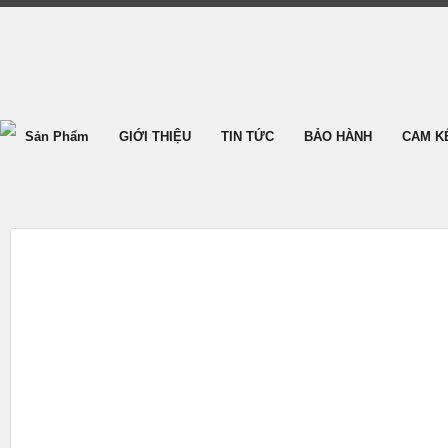
Sản Phẩm
GIỚI THIỆU
TIN TỨC
BẢO HÀNH
CAM K